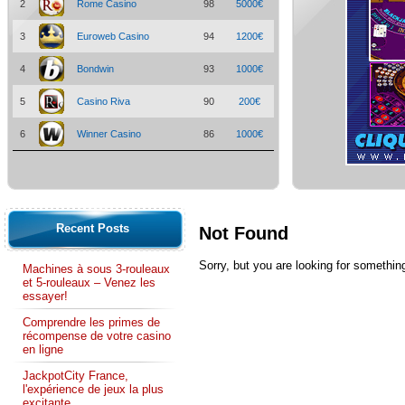
2
Rome Casino
98
5000€
3
Euroweb Casino
94
1200€
4
Bondwin
93
1000€
5
Casino Riva
90
200€
6
Winner Casino
86
1000€
Recent Posts
Not Found
Sorry, but you are looking for something
Machines à sous 3-rouleaux
et 5-rouleaux – Venez les
essayer!
Comprendre les primes de
récompense de votre casino
en ligne
JackpotCity France,
l'expérience de jeux la plus
excitante