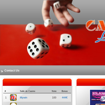
Contact Us
#
Salle de Casino
Note
Bonus
1
Mywin
100
444€