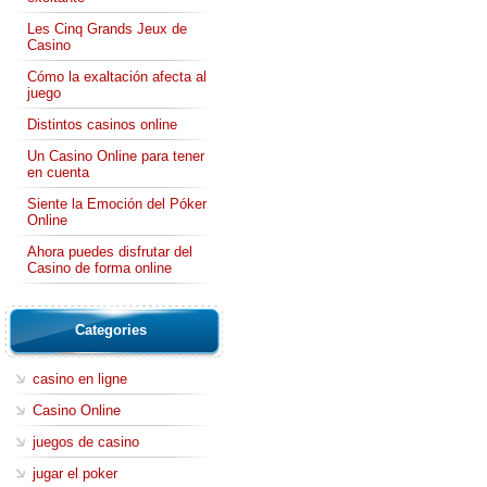
Les Cinq Grands Jeux de
Casino
Cómo la exaltación afecta al
juego
Distintos casinos online
Un Casino Online para tener
en cuenta
Siente la Emoción del Póker
Online
Ahora puedes disfrutar del
Casino de forma online
Categories
casino en ligne
Casino Online
juegos de casino
jugar el poker