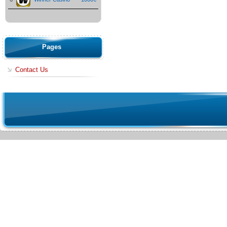
Pages
Contact Us